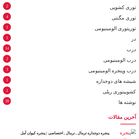
2
توری کشویی
4
توری مگنتی
1
توریتوری الومینیومی
1
در
14
درب
2
درب الومینیومی
3
درب وپنجره الومینیومی
1
شیشه های دوجداره
1
کشوییتوری ریلی
39
نوشته ها
آخرین مقالات
پنجره دوجداره ترمال , نرمال , اختصاصی | پنجره کیوان آمل