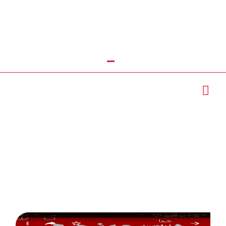
تماس با ما : 09111252481
ساخت درب و پنجره
دو جداره