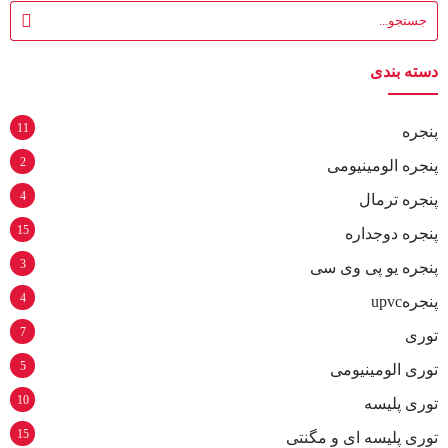
دسته بندی
11
پنجره
2
پنجره الومینیومی
4
پنجره ترمال
15
پنجره دوجداره
3
پنجره یو پی وی سی
4
پنجرهupvc
7
توری
5
توری الومینیومی
10
توری پلیسه
15
توری پلیسه ای و مگنتی