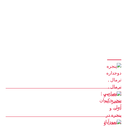
سازنده انواع درب و پنجره دوجداره upvc با جدیدترین و پیشرفته ترین دستگاه
های مونتاژی ترکیه
با 20 سال سابقه درخشان در تولید درب و پنجره
با مدیریت آقای کیوان حیدری
آخرین مقالات
پنجره دوجداره ترمال , نرمال , اختصاصی | پنجره کیوان آمل
22 بهمن 1401
نصب و تعمیرات درب و پنجره در محمودآباد
30 مرداد 1402
نصب و تعمیرات درب و پنجره در چمستان