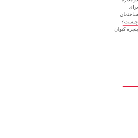
14 اسفند 1401
دسترسی سریع
صفحه اصلی
بلاگ
فروشگاه
درباره ما
تماس با ما
ارتباط با ما
کمربندی، میدان هزارسنگر، به‌سمت محمودآباد، 500 متر بعد شهرک بنکداران، کنار سنگ احمدی، داخل کوچه، انتها سمت راست
keyvanheydarii@gmail.com
09111252481
09116652481