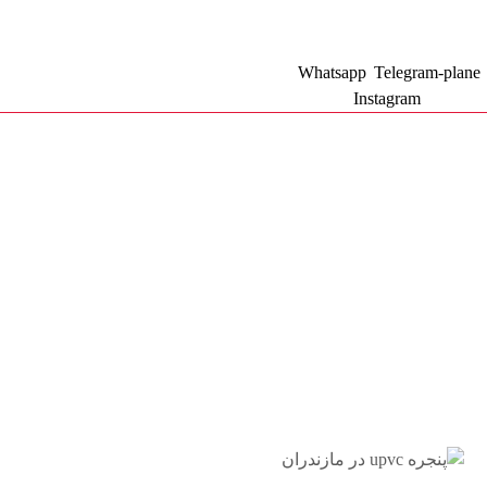
نصاب پنجره upvc در 
تماس با ما : 09111252481
Whatsapp
Telegram-plane
Instagram
درب و پنجره کیوان
دسته بندی کالاها
بلاگ
فروشگاه
درباره ما