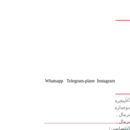
درباره ما
تولید انواع درب و پنجره آلومینیومی تک جداره و دوجداره اس تی ،
اختصاصی، نرمال، ترمال
سازنده انواع درب و پنجره دوجداره upvc با جدیدترین و پیشرفته
ترین دستگاه های مونتاژی ترکیه
با 20 سال سابقه درخشان در تولید درب و پنجره
با مدیریت آقای کیوان حیدری
Whatsapp
Telegram-plane
Instagram
آخرین مقالات
پنجره دوجداره ترمال , نرمال ,
اختصاصی | پنجره کیوان آمل
22 بهمن 1401