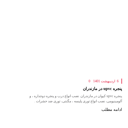
6 اردیبهشت 1401
0
پنجره upvc در مازندران
پنجره upvc کیوان در مازندران. نصب انواع درب و پنجره دوجداره ، و
آلومینیومی، نصب انواع توری پلیسه ، مگنتی، توری ضد حشرات .
ادامه مطلب