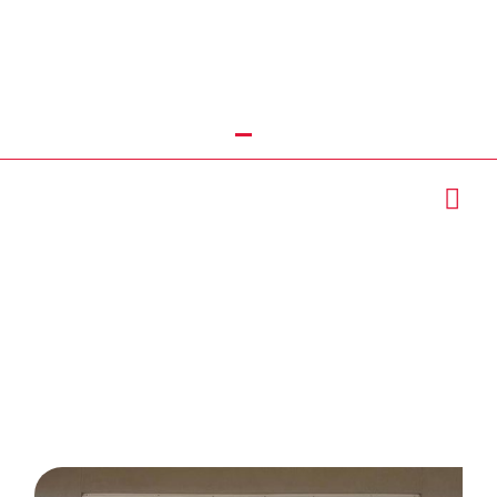
تماس با ما : 09111252481
نصاب پنجره upvc