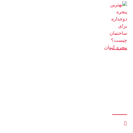
بهترین پنجره دوجداره برای ساختمان چیست؟ پنجره کیوان
14 اسفند 1401
دسترسی سریع
صفحه اصلی
بلاگ
فروشگاه
درباره ما
تماس با ما
ارتباط با ما
کمربندی، میدان هزارسنگر، به‌سمت محمودآباد، 500 متر بعد شهرک
بنکداران، کنار سنگ احمدی، داخل کوچه، انتها سمت راست