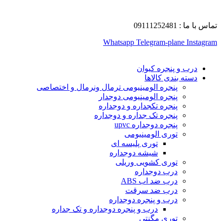
تماس با ما : 09111252481
Whatsapp
Telegram-plane
Instagram
درب و پنجره کیوان
دسته بندی کالاها
پنجره الومینیومی ترمال ونرمال و اختصاصی
پنجره الومینیومی دوجدار
پنجره تکجداره و دوجداره
پنجره تک جداره و دوجداره
پنجره دوجداره upvc
توری الومینیومی
توری پلیسه ای
شیشه دوجداره
توری کشویی وریلی
درب دوجداره
درب ضد اب ABS
درب ضد سرقت
درب و پنجره دوجداره
درب و پنجره دوجداره و تک جداره
توری مگنتی