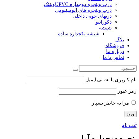
درب وپنجره دوجداره UPVCوینتک
درب وپنجره های الومینیومی
دربهای چوبی داخلی
دکوراتیو
شیشه
شیشه تکجداره ساده
بلاگ
فروشگاه
درباره ما
تماس با ما
نام کاربری یا نشانی ایمیل
رمز عبور
مرا به خاطر بسپار
ثبت نام
پنجره دوجداره آمل