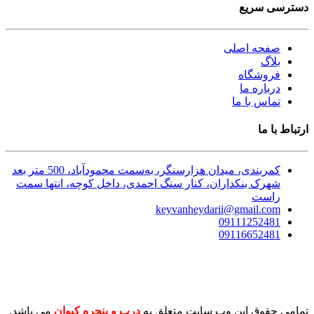
دسترسی سریع
صفحه اصلی
بلاگ
فروشگاه
درباره ما
تماس با ما
ارتباط با ما
کمربندی، میدان هزارسنگر، به‌سمت محمودآباد، 500 متر بعد
شهرک بنکداران، کنار سنگ احمدی، داخل کوچه، انتها سمت
راست
keyvanheydarii@gmail.com
09111252481
09116652481
تمامی حقوق این وب سایت متعلق به
درب و پنجره کیوان
می باشد.