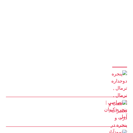
نرمال، ترمال
سازنده انواع درب و پنجره دوجداره upvc با جدیدترین و پیشرفته ترین دستگاه
های مونتاژی ترکیه
با 20 سال سابقه درخشان در تولید درب و پنجره
با مدیریت آقای کیوان حیدری
آخرین مقالات
پنجره دوجداره ترمال , نرمال , اختصاصی | پنجره کیوان آمل
22 بهمن 1401
نصب و تعمیرات درب و پنجره در محمودآباد
30 مرداد 1402