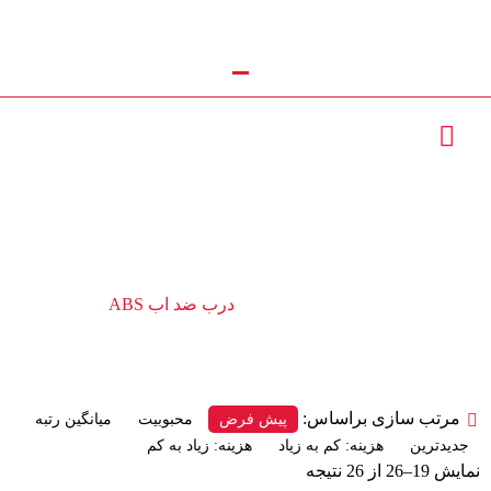
تماس با ما : 09111252481
درب ضد اب ABS
محصولات
درب ضد اب ABS
مرتب سازی براساس:
پیش فرض
محبوبیت
میانگین رتبه
جدیدترین
هزینه: کم به زیاد
هزینه: زیاد به کم
نمایش 19–26 از 26 نتیجه