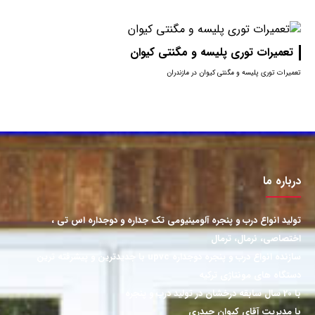
تعمیرات توری پلیسه و مگنتی کیوان
تعمیرات توری پلیسه و مگنتی کیوان در مازندران
درباره ما
تولید انواع درب و پنجره آلومینیومی تک جداره و دوجداره اس تی ،
اختصاصی، نرمال، ترمال
سازنده انواع درب و پنجره دوجداره upvc با جدیدترین و پیشرفته ترین
دستگاه های مونتاژی ترکیه
با 20 سال سابقه درخشان در تولید درب و پنجره
با مدیریت آقای کیوان حیدری