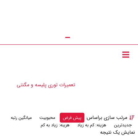
تماس با ما : 09111252481
تعمیرات توری پلیسه و
مگنتی
تعمیرات توری پلیسه و مگنتی
محصولات
مرتب سازی براساس:
پیش فرض
محبوبیت
میانگین رتبه
جدیدترین
هزینه: کم به زیاد
هزینه: زیاد به کم
نمایش یک نتیجه