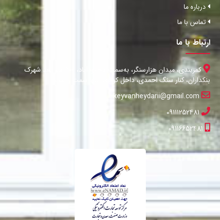
درباره ما
تماس با ما
ارتباط با ما
کمربندی، میدان هزارسنگر، به‌سمت محمودآباد، 500 متر بعد شهرک
بنکداران، کنار سنگ احمدی، داخل کوچه، انتها سمت راست
keyvanheydarii@gmail.com
09111252481
09116652481