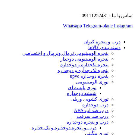
تماس با ما : 09111252481
Whatsapp
Telegram-plane
Instagram
درب و پنجره کیوان
دسته بندی کالاها
پنجره الومینیومی ترمال ونرمال و اختصاصی
پنجره الومینیومی دوجدار
پنجره تکجداره و دوجداره
پنجره تک جداره و دوجداره
پنجره دوجداره upvc
توری الومینیومی
توری پلیسه ای
شیشه دوجداره
توری کشویی وریلی
درب دوجداره
درب ضد اب ABS
درب ضد سرقت
درب و پنجره دوجداره
درب و پنجره دوجداره و تک جداره
توری مگنتی