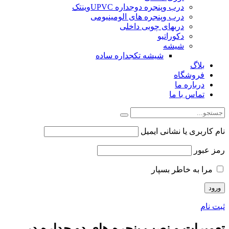
درب وپنجره دوجداره UPVCوینتک
درب وپنجره های الومینیومی
دربهای چوبی داخلی
دکوراتیو
شیشه
شیشه تکجداره ساده
بلاگ
فروشگاه
درباره ما
تماس با ما
نام کاربری یا نشانی ایمیل
رمز عبور
مرا به خاطر بسپار
ثبت نام
تعمیرات و نصب پنجره های دو جداره در