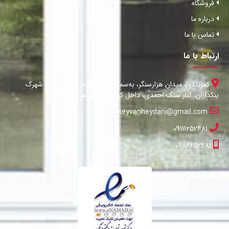
فروشگاه
درباره ما
تماس با ما
ارتباط با ما
کمربندی، میدان هزارسنگر، به‌سمت محمودآباد، 500 متر بعد شهرک
بنکداران، کنار سنگ احمدی، داخل کوچه، انتها سمت راست
keyvanheydarii@gmail.com
09111252481
09116652481