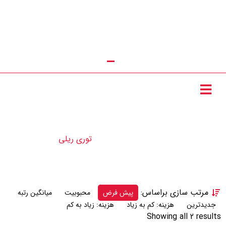
تماس با ما : 09111252481
توری ریلی
توری ریلی
محصولات
مرتب سازی براساس:
پیش فرض
محبوبیت
میانگین رتبه
جدیدترین
هزینه: کم به زیاد
هزینه: زیاد به کم
Showing all 2 results