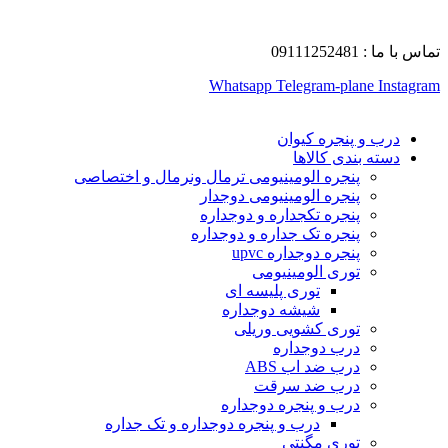
تماس با ما : 09111252481
Whatsapp
Telegram-plane
Instagram
درب و پنجره کیوان
دسته بندی کالاها
پنجره الومینیومی ترمال ونرمال و اختصاصی
پنجره الومینیومی دوجدار
پنجره تکجداره و دوجداره
پنجره تک جداره و دوجداره
پنجره دوجداره upvc
توری الومینیومی
توری پلیسه ای
شیشه دوجداره
توری کشویی وریلی
درب دوجداره
درب ضد اب ABS
درب ضد سرقت
درب و پنجره دوجداره
درب و پنجره دوجداره و تک جداره
توری مگنتی