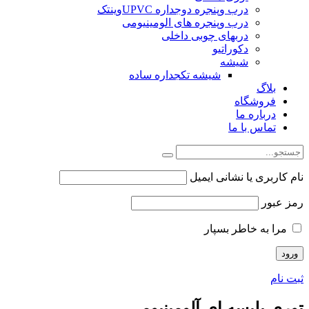
درب وپنجره دوجداره UPVCوینتک
درب وپنجره های الومینیومی
دربهای چوبی داخلی
دکوراتیو
شیشه
شیشه تکجداره ساده
بلاگ
فروشگاه
درباره ما
تماس با ما
نام کاربری یا نشانی ایمیل
رمز عبور
مرا به خاطر بسپار
ثبت نام
توری پلیسه ای آلومینیومی