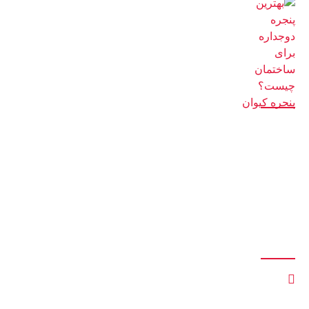
بهترین پنجره دوجداره برای ساختمان چیست؟ پنجره کیوان
14 اسفند 1401
دسترسی سریع
صفحه اصلی
بلاگ
فروشگاه
درباره ما
تماس با ما
ارتباط با ما
کمربندی، میدان هزارسنگر، به‌سمت محمودآباد، 500 متر بعد شهرک
بنکداران، کنار سنگ احمدی، داخل کوچه، انتها سمت راست