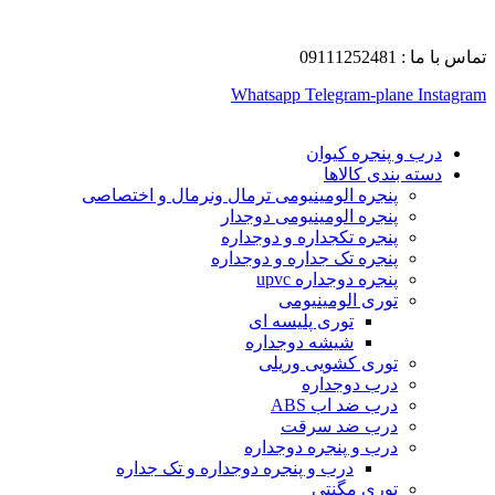
تماس با ما : 09111252481
Whatsapp
Telegram-plane
Instagram
درب و پنجره کیوان
دسته بندی کالاها
پنجره الومینیومی ترمال ونرمال و اختصاصی
پنجره الومینیومی دوجدار
پنجره تکجداره و دوجداره
پنجره تک جداره و دوجداره
پنجره دوجداره upvc
توری الومینیومی
توری پلیسه ای
شیشه دوجداره
توری کشویی وریلی
درب دوجداره
درب ضد اب ABS
درب ضد سرقت
درب و پنجره دوجداره
درب و پنجره دوجداره و تک جداره
توری مگنتی