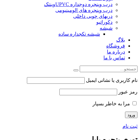
درب وپنجره دوجداره UPVCوینتک
درب وپنجره های الومینیومی
دربهای چوبی داخلی
دکوراتیو
شیشه
شیشه تکجداره ساده
بلاگ
فروشگاه
درباره ما
تماس با ما
نام کاربری یا نشانی ایمیل
رمز عبور
مرا به خاطر بسپار
ثبت نام
توری پنجره بابل