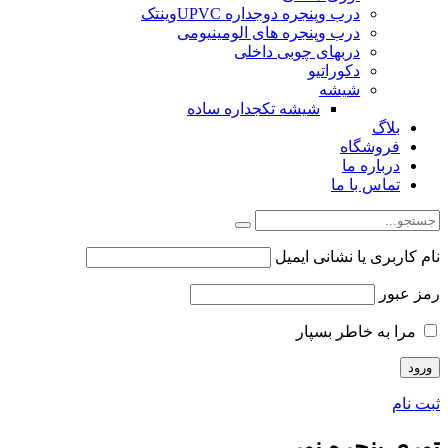
درب وپنجره دوجداره UPVCوینتک
درب وپنجره های الومینیومی
دربهای چوبی داخلی
دکوراتیو
شیشه
شیشه تکجداره ساده
بلاگ
فروشگاه
درباره ما
تماس با ما
نام کاربری یا نشانی ایمیل
رمز عبور
مرا به خاطر بسپار
ثبت نام
توری پنجره نور