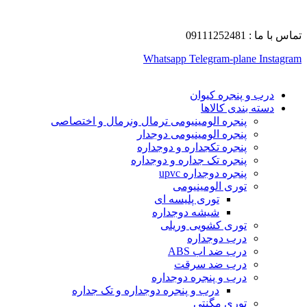
تماس با ما : 09111252481
Whatsapp
Telegram-plane
Instagram
درب و پنجره کیوان
دسته بندی کالاها
پنجره الومینیومی ترمال ونرمال و اختصاصی
پنجره الومینیومی دوجدار
پنجره تکجداره و دوجداره
پنجره تک جداره و دوجداره
پنجره دوجداره upvc
توری الومینیومی
توری پلیسه ای
شیشه دوجداره
توری کشویی وریلی
درب دوجداره
درب ضد اب ABS
درب ضد سرقت
درب و پنجره دوجداره
درب و پنجره دوجداره و تک جداره
توری مگنتی