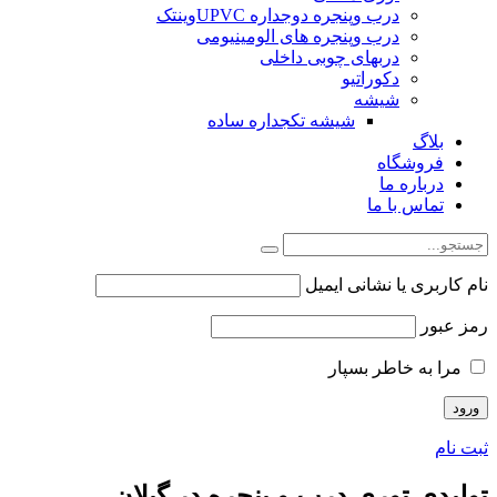
درب وپنجره دوجداره UPVCوینتک
درب وپنجره های الومینیومی
دربهای چوبی داخلی
دکوراتیو
شیشه
شیشه تکجداره ساده
بلاگ
فروشگاه
درباره ما
تماس با ما
نام کاربری یا نشانی ایمیل
رمز عبور
مرا به خاطر بسپار
ثبت نام
تولیدی توری درب و پنجره در گیلان