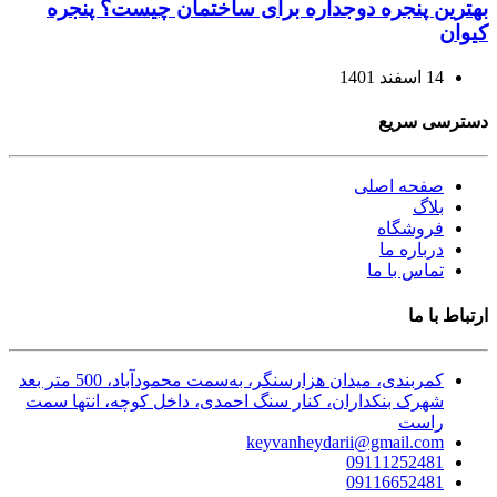
بهترین پنجره دوجداره برای ساختمان چیست؟ پنجره
کیوان
14 اسفند 1401
دسترسی سریع
صفحه اصلی
بلاگ
فروشگاه
درباره ما
تماس با ما
ارتباط با ما
کمربندی، میدان هزارسنگر، به‌سمت محمودآباد، 500 متر بعد
شهرک بنکداران، کنار سنگ احمدی، داخل کوچه، انتها سمت
راست
keyvanheydarii@gmail.com
09111252481
09116652481