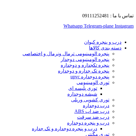
تماس با ما : 09111252481
Whatsapp
Telegram-plane
Instagram
درب و پنجره کیوان
دسته بندی کالاها
پنجره الومینیومی ترمال ونرمال و اختصاصی
پنجره الومینیومی دوجدار
پنجره تکجداره و دوجداره
پنجره تک جداره و دوجداره
پنجره دوجداره upvc
توری الومینیومی
توری پلیسه ای
شیشه دوجداره
توری کشویی وریلی
درب دوجداره
درب ضد اب ABS
درب ضد سرقت
درب و پنجره دوجداره
درب و پنجره دوجداره و تک جداره
توری مگنتی