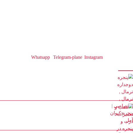
تولید انواع درب و پنجره آلومینیومی تک جداره و دوجداره اس تی ، اختصاصی، نرمال،
ترمال
سازنده انواع درب و پنجره دوجداره upvc با جدیدترین و پیشرفته ترین دستگاه های
مونتاژی ترکیه
با 20 سال سابقه درخشان در تولید درب و پنجره
با مدیریت آقای کیوان حیدری
Whatsapp
Telegram-plane
Instagram
آخرین مقالات
پنجره دوجداره ترمال , نرمال , اختصاصی | پنجره کیوان آمل
22 بهمن 1401
نصب و تعمیرات درب و پنجره در محمودآباد
30 مرداد 1402