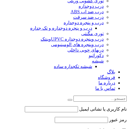
توری کشویی وریلی
درب دوجداره
درب ضد اب ABS
درب ضد سرقت
درب و پنجره دوجداره
درب و پنجره دوجداره و تک جداره
توری مگنتی
درب وپنجره دوجداره UPVCوینتک
درب وپنجره های الومینیومی
دربهای چوبی داخلی
دکوراتیو
شیشه
شیشه تکجداره ساده
بلاگ
فروشگاه
درباره ما
تماس با ما
نام کاربری یا نشانی ایمیل
رمز عبور