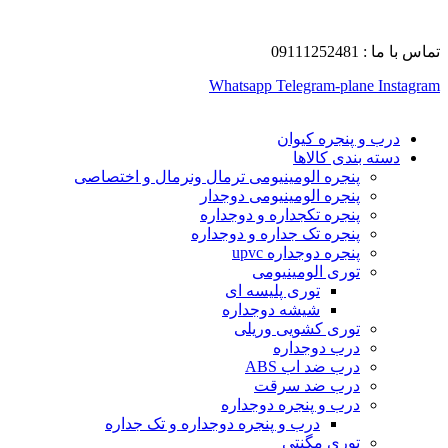
تماس با ما : 09111252481
Whatsapp
Telegram-plane
Instagram
درب و پنجره کیوان
دسته بندی کالاها
پنجره الومینیومی ترمال ونرمال و اختصاصی
پنجره الومینیومی دوجدار
پنجره تکجداره و دوجداره
پنجره تک جداره و دوجداره
پنجره دوجداره upvc
توری الومینیومی
توری پلیسه ای
شیشه دوجداره
توری کشویی وریلی
درب دوجداره
درب ضد اب ABS
درب ضد سرقت
درب و پنجره دوجداره
درب و پنجره دوجداره و تک جداره
توری مگنتی