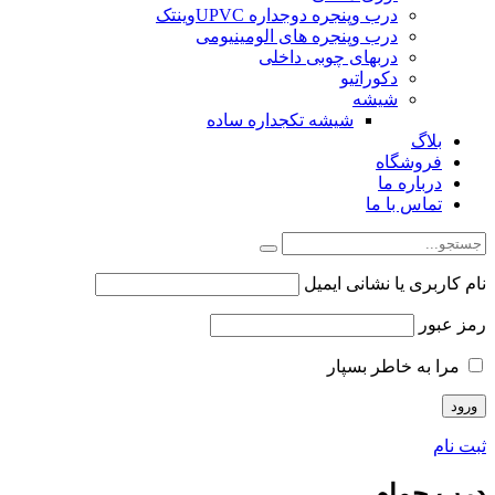
درب وپنجره دوجداره UPVCوینتک
درب وپنجره های الومینیومی
دربهای چوبی داخلی
دکوراتیو
شیشه
شیشه تکجداره ساده
بلاگ
فروشگاه
درباره ما
تماس با ما
نام کاربری یا نشانی ایمیل
رمز عبور
مرا به خاطر بسپار
ثبت نام
درب حمام