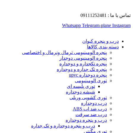
تماس با ما : 09111252481
Whatsapp
Telegram-plane
Instagram
درب و پنجره کیوان
دسته بندی کالاها
پنجره الومینیومی ترمال ونرمال و اختصاصی
پنجره الومینیومی دوجدار
پنجره تکجداره و دوجداره
پنجره تک جداره و دوجداره
پنجره دوجداره upvc
توری الومینیومی
توری پلیسه ای
شیشه دوجداره
توری کشویی وریلی
درب دوجداره
درب ضد اب ABS
درب ضد سرقت
درب و پنجره دوجداره
درب و پنجره دوجداره و تک جداره
توری مگنتی