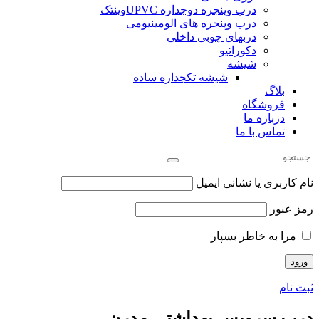
درب وپنجره دوجداره UPVCوینتک
درب وپنجره های الومینیومی
دربهای چوبی داخلی
دکوراتیو
شیشه
شیشه تکجداره ساده
بلاگ
فروشگاه
درباره ما
تماس با ما
نام کاربری یا نشانی ایمیل
رمز عبور
مرا به خاطر بسپار
ثبت نام
درب سرویس بهداشتی مدرن