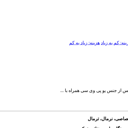
ینه: کم به زیاد
هزینه: زیاد به کم
 از جنس یو پی وی سی همراه با ...
ختصاصی، نرمال، ترمال