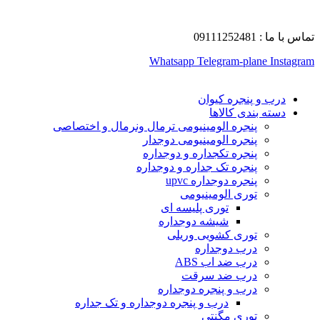
تماس با ما : 09111252481
Whatsapp
Telegram-plane
Instagram
درب و پنجره کیوان
دسته بندی کالاها
پنجره الومینیومی ترمال ونرمال و اختصاصی
پنجره الومینیومی دوجدار
پنجره تکجداره و دوجداره
پنجره تک جداره و دوجداره
پنجره دوجداره upvc
توری الومینیومی
توری پلیسه ای
شیشه دوجداره
توری کشویی وریلی
درب دوجداره
درب ضد اب ABS
درب ضد سرقت
درب و پنجره دوجداره
درب و پنجره دوجداره و تک جداره
توری مگنتی