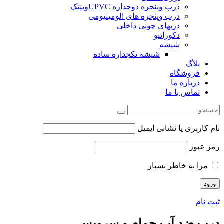
درب وپنجره دوجداره UPVCوینتک
درب وپنجره های الومینیومی
دربهای چوبی داخلی
دکوراتیو
شیشه
شیشه تکجداره ساده
بلاگ
فروشگاه
درباره ما
تماس با ما
نام کاربری یا نشانی ایمیل
رمز عبور
مرا به خاطر بسپار
ثبت نام
درب ضد آب حمام و سرویس