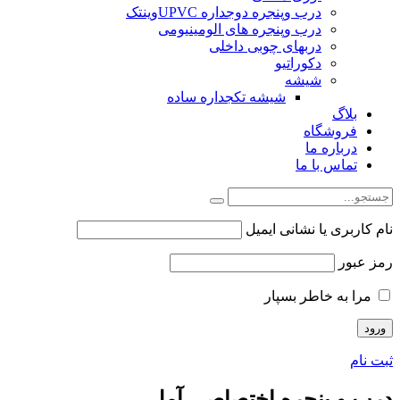
درب وپنجره دوجداره UPVCوینتک
درب وپنجره های الومینیومی
دربهای چوبی داخلی
دکوراتیو
شیشه
شیشه تکجداره ساده
بلاگ
فروشگاه
درباره ما
تماس با ما
نام کاربری یا نشانی ایمیل
رمز عبور
مرا به خاطر بسپار
ثبت نام
درب و پنجره اختصاصی آمل