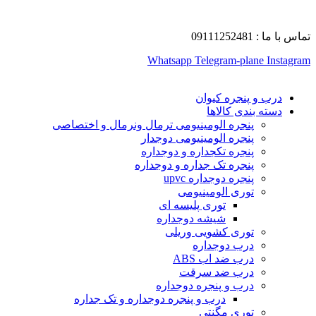
تماس با ما : 09111252481
Whatsapp
Telegram-plane
Instagram
درب و پنجره کیوان
دسته بندی کالاها
پنجره الومینیومی ترمال ونرمال و اختصاصی
پنجره الومینیومی دوجدار
پنجره تکجداره و دوجداره
پنجره تک جداره و دوجداره
پنجره دوجداره upvc
توری الومینیومی
توری پلیسه ای
شیشه دوجداره
توری کشویی وریلی
درب دوجداره
درب ضد اب ABS
درب ضد سرقت
درب و پنجره دوجداره
درب و پنجره دوجداره و تک جداره
توری مگنتی