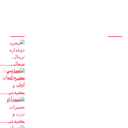
درباره ما
آخرین مقالات
تولید انواع درب و پنجره آلومینیومی تک جداره و دوجداره اس
تی ، اختصاصی، نرمال، ترمال
سازنده انواع درب و پنجره دوجداره upvc با جدیدترین و
پیشرفته ترین دستگاه های مونتاژی ترکیه
با 20 سال سابقه درخشان در تولید درب و پنجره
با مدیریت آقای کیوان حیدری