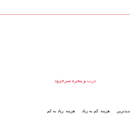
تماس با ما : 09111252481
تماس با ما
 و پنجره سرخرود
محصولات
درب و پنجره سرخرود
یدترین
هزینه: کم به زیاد
هزینه: زیاد به کم