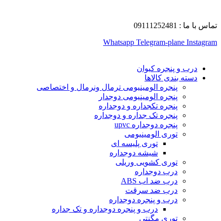
تماس با ما : 09111252481
Whatsapp
Telegram-plane
Instagram
درب و پنجره کیوان
دسته بندی کالاها
پنجره الومینیومی ترمال ونرمال و اختصاصی
پنجره الومینیومی دوجدار
پنجره تکجداره و دوجداره
پنجره تک جداره و دوجداره
پنجره دوجداره upvc
توری الومینیومی
توری پلیسه ای
شیشه دوجداره
توری کشویی وریلی
درب دوجداره
درب ضد اب ABS
درب ضد سرقت
درب و پنجره دوجداره
درب و پنجره دوجداره و تک جداره
توری مگنتی