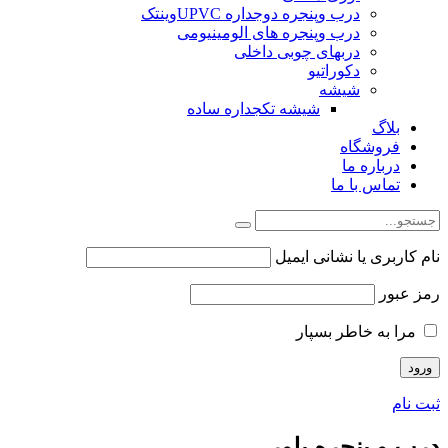
درب وپنجره دوجداره UPVCوینتک
درب وپنجره های الومینیومی
دربهای چوبی داخلی
دکوراتیو
شیشه
شیشه تکجداره ساده
بلاگ
فروشگاه
درباره ما
تماس با ما
نام کاربری یا نشانی ایمیل
رمز عبور
مرا به خاطر بسپار
ثبت نام
درب و پنجره پلور