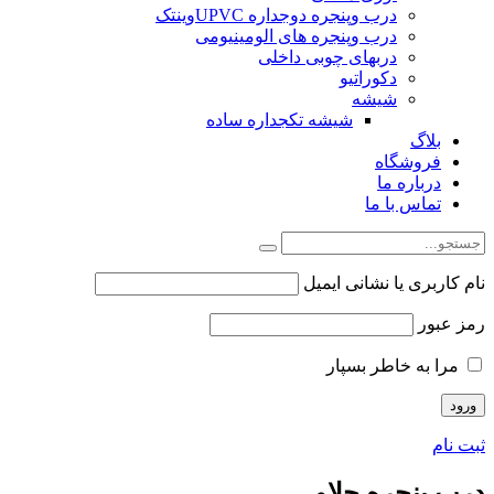
درب وپنجره دوجداره UPVCوینتک
درب وپنجره های الومینیومی
دربهای چوبی داخلی
دکوراتیو
شیشه
شیشه تکجداره ساده
بلاگ
فروشگاه
درباره ما
تماس با ما
نام کاربری یا نشانی ایمیل
رمز عبور
مرا به خاطر بسپار
ثبت نام
درب پنجره چلاو