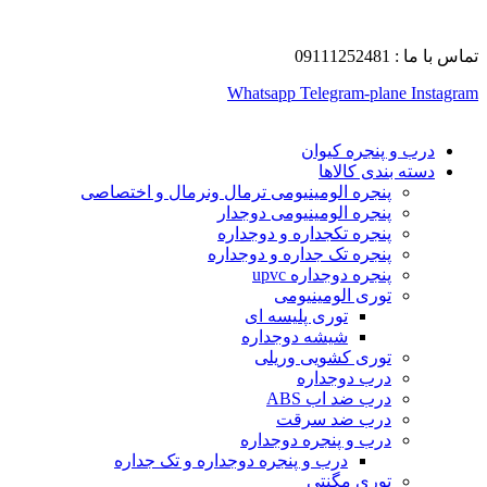
تماس با ما : 09111252481
Whatsapp
Telegram-plane
Instagram
درب و پنجره کیوان
دسته بندی کالاها
پنجره الومینیومی ترمال ونرمال و اختصاصی
پنجره الومینیومی دوجدار
پنجره تکجداره و دوجداره
پنجره تک جداره و دوجداره
پنجره دوجداره upvc
توری الومینیومی
توری پلیسه ای
شیشه دوجداره
توری کشویی وریلی
درب دوجداره
درب ضد اب ABS
درب ضد سرقت
درب و پنجره دوجداره
درب و پنجره دوجداره و تک جداره
توری مگنتی