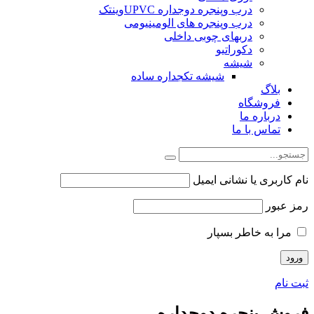
درب وپنجره دوجداره UPVCوینتک
درب وپنجره های الومینیومی
دربهای چوبی داخلی
دکوراتیو
شیشه
شیشه تکجداره ساده
بلاگ
فروشگاه
درباره ما
تماس با ما
نام کاربری یا نشانی ایمیل
رمز عبور
مرا به خاطر بسپار
ثبت نام
فروش پنجره دوجداره