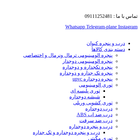
تماس با ما : 09111252481
Whatsapp
Telegram-plane
Instagram
درب و پنجره کیوان
دسته بندی کالاها
پنجره الومینیومی ترمال ونرمال و اختصاصی
پنجره الومینیومی دوجدار
پنجره تکجداره و دوجداره
پنجره تک جداره و دوجداره
پنجره دوجداره upvc
توری الومینیومی
توری پلیسه ای
شیشه دوجداره
توری کشویی وریلی
درب دوجداره
درب ضد اب ABS
درب ضد سرقت
درب و پنجره دوجداره
درب و پنجره دوجداره و تک جداره
توری مگنتی