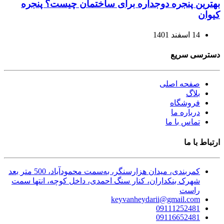
بهترین پنجره دوجداره برای ساختمان چیست؟ پنجره
کیوان
14 اسفند 1401
دسترسی سریع
صفحه اصلی
بلاگ
فروشگاه
درباره ما
تماس با ما
ارتباط با ما
کمربندی، میدان هزارسنگر، به‌سمت محمودآباد، 500 متر بعد
شهرک بنکداران، کنار سنگ احمدی، داخل کوچه، انتها سمت
راست
keyvanheydarii@gmail.com
09111252481
09116652481