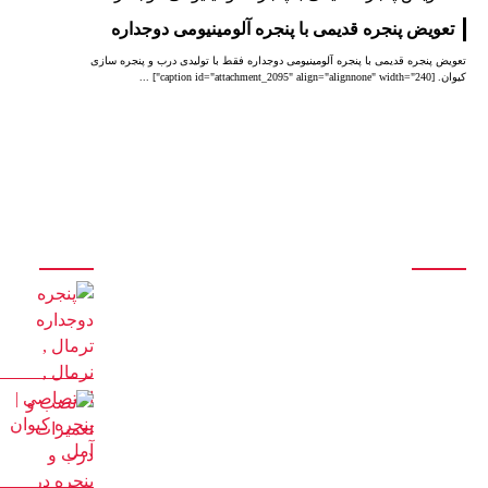
تعویض پنجره قدیمی با پنجره آلومینیومی دوجداره
تعویض پنجره قدیمی با پنجره آلومینیومی دوجداره فقط با تولیدی درب و پنجره سازی
کیوان. [caption id="attachment_2095" align="alignnone" width="240"] ...
درباره ما
آخرین مقالات
تولید انواع درب و پنجره آلومینیومی تک جداره و دوجداره اس
تی ، اختصاصی، نرمال، ترمال
سازنده انواع درب و پنجره دوجداره upvc با جدیدترین و
پیشرفته ترین دستگاه های مونتاژی ترکیه
با 20 سال سابقه درخشان در تولید درب و پنجره
با مدیریت آقای کیوان حیدری