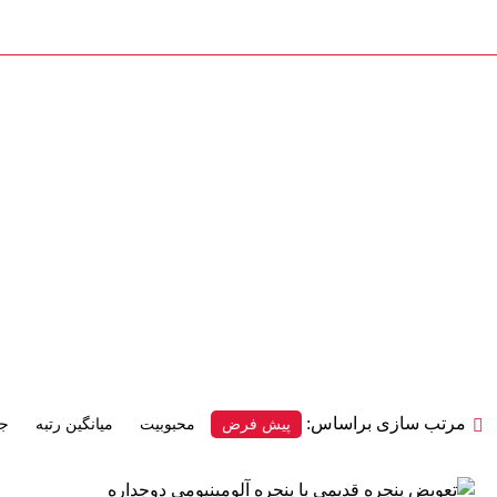
درب و پنجره کیوان
دسته بندی کالاها
بلاگ
فروشگاه
درباره ما
قیمت تعویض پنجره ق
محصولات
مرتب سازی براساس:
پیش فرض
محبوبیت
میانگین رتبه
جد