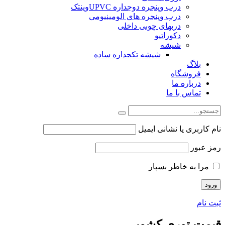
درب وپنجره دوجداره UPVCوینتک
درب وپنجره های الومینیومی
دربهای چوبی داخلی
دکوراتیو
شیشه
شیشه تکجداره ساده
بلاگ
فروشگاه
درباره ما
تماس با ما
نام کاربری یا نشانی ایمیل
رمز عبور
مرا به خاطر بسپار
ثبت نام
قیمت توری کشویی