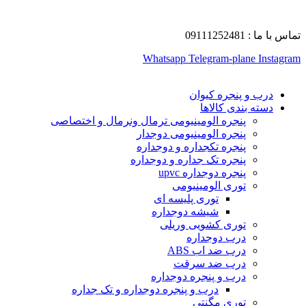
تماس با ما : 09111252481
Whatsapp
Telegram-plane
Instagram
درب و پنجره کیوان
دسته بندی کالاها
پنجره الومینیومی ترمال ونرمال و اختصاصی
پنجره الومینیومی دوجدار
پنجره تکجداره و دوجداره
پنجره تک جداره و دوجداره
پنجره دوجداره upvc
توری الومینیومی
توری پلیسه ای
شیشه دوجداره
توری کشویی وریلی
درب دوجداره
درب ضد اب ABS
درب ضد سرقت
درب و پنجره دوجداره
درب و پنجره دوجداره و تک جداره
توری مگنتی