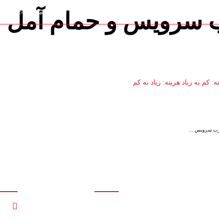
 سرویس و حمام آمل
تماس با ما : 09111252481
تماس با ما
صولات
قیمت درب سرویس و حمام آمل
ه: کم به زیاد
هزینه: زیاد به کم
رب سرویس ...
دسترسی سریع
ارتباط 
پنجره دوجداره ترمال , نرمال
صفحه اصلی
کمرب
, اختصاصی | پنجره کیوان