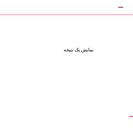
نمایش یک نتیجه
با ما
ندی، میدان هزارسنگر، به‌سمت
محمودآباد، 500 متر بعد شهرک بنکداران، کنار