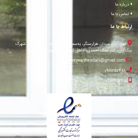
درباره ما
تماس با ما
ارتباط با ما
کمربندی، میدان هزارسنگر، به‌سمت محمودآباد، 500 متر بعد شهرک
بنکداران، کنار سنگ احمدی، داخل کوچه، انتها سمت راست
keyvanheydarii@gmail.com
09111252481
09116652481