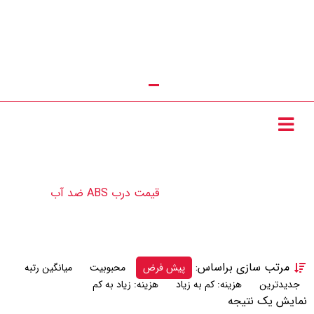
تماس با ما : 09111252481
قیمت درب ABS ضد آب
قیمت درب ABS ضد آب
محصولات
مرتب سازی براساس:
پیش فرض
محبوبیت
میانگین رتبه
جدیدترین
هزینه: کم به زیاد
هزینه: زیاد به کم
نمایش یک نتیجه