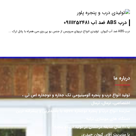
درب ABS ضد آب 09111252481
درب ABS ضد آب کیوان. تولیدی انواع دربهای سرویس از جنس یو پی وی سی همراه با پانل ترک ...
درباره ما
تولید انواع درب و پنجره آلومینیومی تک جداره و دوجداره اس تی ،
اختصاصی، نرمال، ترمال
سازنده انواع درب و پنجره دوجداره upvc با جدیدترین و پیشرفته ترین
دستگاه های مونتاژی ترکیه
با 20 سال سابقه درخشان در تولید درب و پنجره
با مدیریت آقای کیوان حیدری