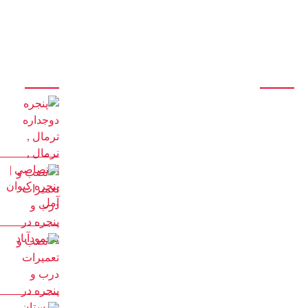
درباره ما
آخرین مقالات
تولید انواع درب و پنجره آلومینیومی تک جداره و دوجداره اس
تی ، اختصاصی، نرمال، ترمال
سازنده انواع درب و پنجره دوجداره upvc با جدیدترین و
پیشرفته ترین دستگاه های مونتاژی ترکیه
با 20 سال سابقه درخشان در تولید درب و پنجره
با مدیریت آقای کیوان حیدری