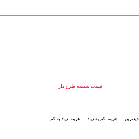
تماس با ما : 09111252481
تماس با ما
ت شیشه طرح دار
محصولات
قیمت شیشه طرح دار
یدترین
هزینه: کم به زیاد
هزینه: زیاد به کم