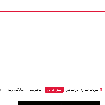
درب و پنجره کیوان
دسته بندی کالاها
بلاگ
فروشگاه
درباره ما
قیم
مرتب سازی براساس:
پیش فرض
محبوبیت
میانگین رتبه
جد