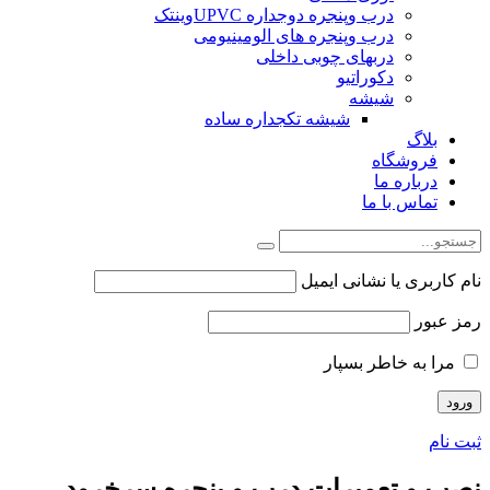
درب وپنجره دوجداره UPVCوینتک
درب وپنجره های الومینیومی
دربهای چوبی داخلی
دکوراتیو
شیشه
شیشه تکجداره ساده
بلاگ
فروشگاه
درباره ما
تماس با ما
نام کاربری یا نشانی ایمیل
رمز عبور
مرا به خاطر بسپار
ثبت نام
نصب و تعمیرات درب و پنجره سرخرود