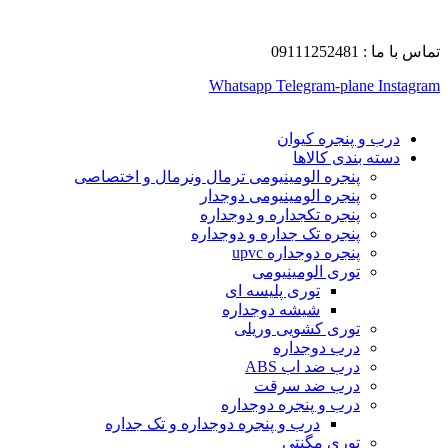
تماس با ما : 09111252481
Whatsapp
Telegram-plane
Instagram
درب و پنجره کیوان
دسته بندی کالاها
پنجره الومینیومی ترمال ونرمال و اختصاصی
پنجره الومینیومی دوجدار
پنجره تکجداره و دوجداره
پنجره تک جداره و دوجداره
پنجره دوجداره upvc
توری الومینیومی
توری پلیسه ای
شیشه دوجداره
توری کشویی وریلی
درب دوجداره
درب ضد اب ABS
درب ضد سرقت
درب و پنجره دوجداره
درب و پنجره دوجداره و تک جداره
توری مگنتی