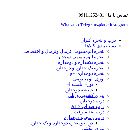
تماس با ما : 09111252481
Whatsapp
Telegram-plane
Instagram
درب و پنجره کیوان
دسته بندی کالاها
پنجره الومینیومی ترمال ونرمال و اختصاصی
پنجره الومینیومی دوجدار
پنجره تکجداره و دوجداره
پنجره تک جداره و دوجداره
پنجره دوجداره upvc
توری الومینیومی
توری پلیسه ای
شیشه دوجداره
توری کشویی وریلی
درب دوجداره
درب ضد اب ABS
درب ضد سرقت
درب و پنجره دوجداره
درب و پنجره دوجداره و تک جداره
توری مگنتی