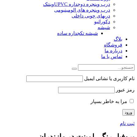
درب وپنجره دوجداره UPVCوینتک
درب وپنجره های الومینیومی
دربهای چوبی داخلی
دکوراتیو
شیشه
شیشه تکجداره ساده
بلاگ
فروشگاه
درباره ما
تماس با ما
نام کاربری یا نشانی ایمیل
رمز عبور
مرا به خاطر بسپار
ثبت نام
پروفیل رنگی لمینت در مازندران