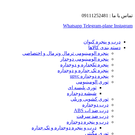
تماس با ما : 09111252481
Whatsapp
Telegram-plane
Instagram
درب و پنجره کیوان
دسته بندی کالاها
پنجره الومینیومی ترمال ونرمال و اختصاصی
پنجره الومینیومی دوجدار
پنجره تکجداره و دوجداره
پنجره تک جداره و دوجداره
پنجره دوجداره upvc
توری الومینیومی
توری پلیسه ای
شیشه دوجداره
توری کشویی وریلی
درب دوجداره
درب ضد اب ABS
درب ضد سرقت
درب و پنجره دوجداره
درب و پنجره دوجداره و تک جداره
توری مگنتی