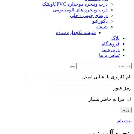
درب وپنجره دوجداره UPVCوینتک
درب وپنجره های الومینیومی
دربهای چوبی داخلی
دکوراتیو
شیشه
شیشه تکجداره ساده
بلاگ
فروشگاه
درباره ما
تماس با ما
نام کاربری یا نشانی ایمیل
رمز عبور
مرا به خاطر بسپار
ثبت نام
پنجره آلومینیومی