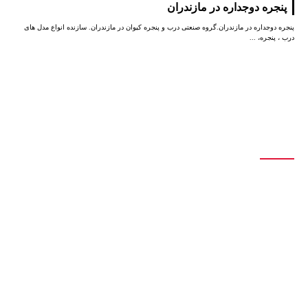
پنجره دوجداره در مازندران
پنجره دوجداره در مازندران.گروه صنعتی درب و پنجره کیوان در مازندران. سازنده انواع مدل های
درب ، پنجره، ...
درباره ما
تولید انواع درب و پنجره آلومینیومی تک جداره و دوجداره اس تی ، اختصاصی،
نرمال، ترمال
سازنده انواع درب و پنجره دوجداره upvc با جدیدترین و پیشرفته ترین دستگاه
های مونتاژی ترکیه
با 20 سال سابقه درخشان در تولید درب و پنجره
با مدیریت آقای کیوان حیدری