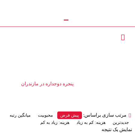
تماس با ما : 09111252481
پنجره دوجداره در مازندران
محصولات
پنجره دوجداره در مازندران
مرتب سازی براساس:
پیش فرض
محبوبیت
میانگین رتبه
جدیدترین
هزینه: کم به زیاد
هزینه: زیاد به کم
نمایش یک نتیجه