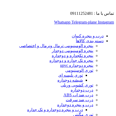
تماس با ما : 09111252481
Whatsapp
Telegram-plane
Instagram
درب و پنجره کیوان
دسته بندی کالاها
پنجره الومینیومی ترمال ونرمال و اختصاصی
پنجره الومینیومی دوجدار
پنجره تکجداره و دوجداره
پنجره تک جداره و دوجداره
پنجره دوجداره upvc
توری الومینیومی
توری پلیسه ای
شیشه دوجداره
توری کشویی وریلی
درب دوجداره
درب ضد اب ABS
درب ضد سرقت
درب و پنجره دوجداره
درب و پنجره دوجداره و تک جداره
توری مگنتی