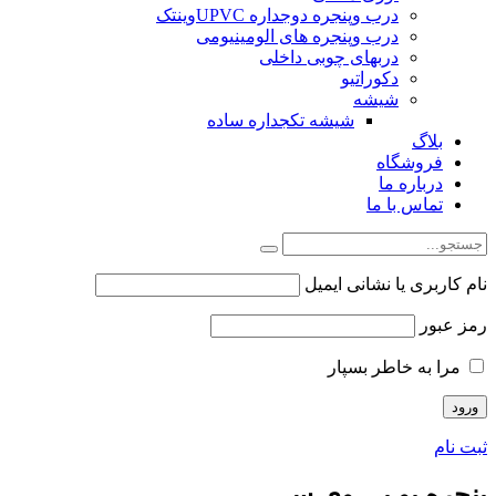
درب وپنجره دوجداره UPVCوینتک
درب وپنجره های الومینیومی
دربهای چوبی داخلی
دکوراتیو
شیشه
شیشه تکجداره ساده
بلاگ
فروشگاه
درباره ما
تماس با ما
نام کاربری یا نشانی ایمیل
رمز عبور
مرا به خاطر بسپار
ثبت نام
پنجره یو پی وی سی