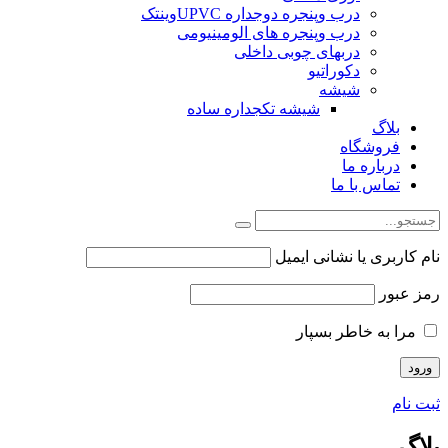
درب وپنجره دوجداره UPVCوینتک
درب وپنجره های الومینیومی
دربهای چوبی داخلی
دکوراتیو
شیشه
شیشه تکجداره ساده
بلاگ
فروشگاه
درباره ما
تماس با ما
نام کاربری یا نشانی ایمیل
رمز عبور
مرا به خاطر بسپار
ثبت نام
بلاگ