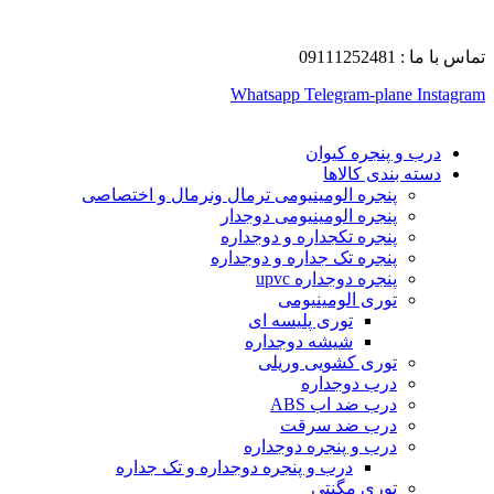
تماس با ما : 09111252481
Whatsapp
Telegram-plane
Instagram
درب و پنجره کیوان
دسته بندی کالاها
پنجره الومینیومی ترمال ونرمال و اختصاصی
پنجره الومینیومی دوجدار
پنجره تکجداره و دوجداره
پنجره تک جداره و دوجداره
پنجره دوجداره upvc
توری الومینیومی
توری پلیسه ای
شیشه دوجداره
توری کشویی وریلی
درب دوجداره
درب ضد اب ABS
درب ضد سرقت
درب و پنجره دوجداره
درب و پنجره دوجداره و تک جداره
توری مگنتی