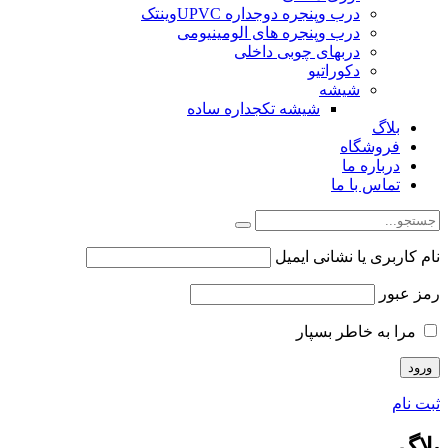
درب وپنجره دوجداره UPVCوینتک
درب وپنجره های الومینیومی
دربهای چوبی داخلی
دکوراتیو
شیشه
شیشه تکجداره ساده
بلاگ
فروشگاه
درباره ما
تماس با ما
نام کاربری یا نشانی ایمیل
رمز عبور
مرا به خاطر بسپار
ثبت نام
بلاگ