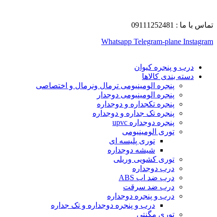
تماس با ما : 09111252481
Whatsapp
Telegram-plane
Instagram
درب و پنجره کیوان
دسته بندی کالاها
پنجره الومینیومی ترمال ونرمال و اختصاصی
پنجره الومینیومی دوجدار
پنجره تکجداره و دوجداره
پنجره تک جداره و دوجداره
پنجره دوجداره upvc
توری الومینیومی
توری پلیسه ای
شیشه دوجداره
توری کشویی وریلی
درب دوجداره
درب ضد اب ABS
درب ضد سرقت
درب و پنجره دوجداره
درب و پنجره دوجداره و تک جداره
توری مگنتی