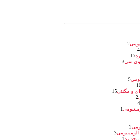
یومی
2
4
ره
15
 وی سی
3
یومی
5
1
ای و مگنتی
15
2
مینیومی
1
ومی
2
الومینیومی
3
وجداره
1