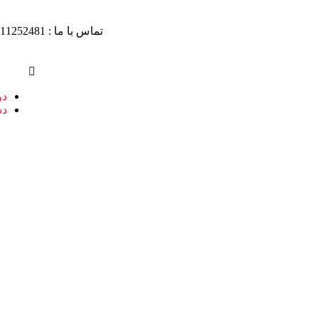
تماس با ما : 09111252481
در
دس