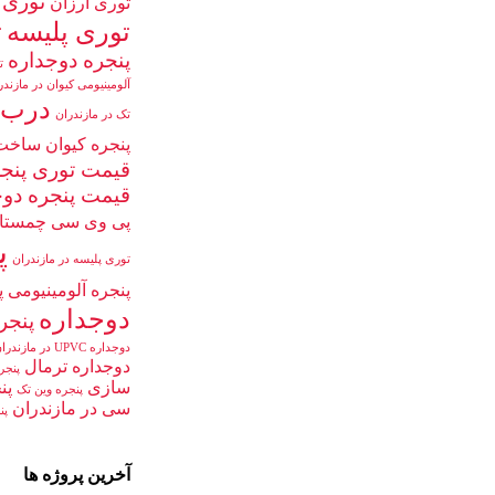
توری
توری ارزان
توری پلیسه
ت
پنجره دوجداره
ت
آلومینیومی کیوان در مازندر
درب و
تک در مازندران
پنجره کیوان
ساخت 
قیمت توری پنج
قیمت پنجره دوج
پی وی سی چمستا
پ
توری پلیسه در مازندران
پنجره آلومینیومی
پ
دوجداره
پنجر
دوجداره UPVC در مازندران
دوجداره ترمال
پنجر
سازی
پن
پنجره وین تک
سی در مازندران
پن
آخرین پروژه ها