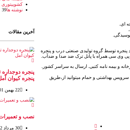
کشوییتوری ر
نوشته ها
39
آخرین مقالات
پوسیدگی.
د پنجره توسط گروه تولیدی صنعتی درب و پنجره
پی وی سی همراه با پانل ترک ضد صدا و ضدآب.
ی ترک برند اندو با 10 سال ضمانت کارخانه و بیمه نامه کتبی. ارسال به سراسر کشور.
پنجره دوجداره ت
رویس بهداشتی و حمام میتوانید از،طریق
پنجره کیوان آمل
22 بهمن 1401
نصب و تعمیرات 
30 مرداد 1402