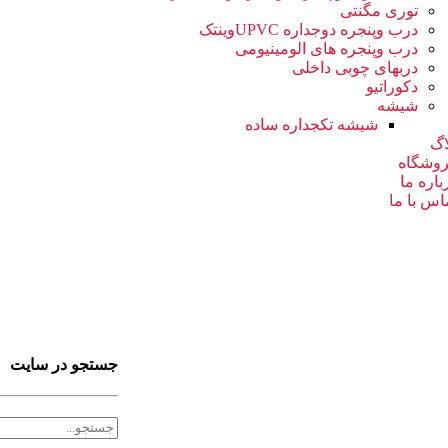
توری مگنتی
درب وپنجره دوجداره UPVCوینتک
درب وپنجره های الومینیومی
دربهای چوبی داخلی
دکوراتیو
شیشه
شیشه تکجداره ساده
اگ
وشگاه
باره ما
اس با ما
جستجو در سایت