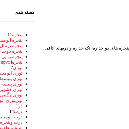
دسته بندی
پنجره
11
پنجره الومین
پنجره ترمال
 پنجره های دو جداره، تک جداره و دربهای اتاقی،
پنجره دوجدا
پنجره یو پی
پنجرهupvc
4
توری
7
توری الومین
توری پلیسه
0
توری پلیسه 
توری کشویی
توری مگنتی
4
توریتوری الو
در
1
درب
14
درب الومینی
درب وپنجره 
شیشه های د