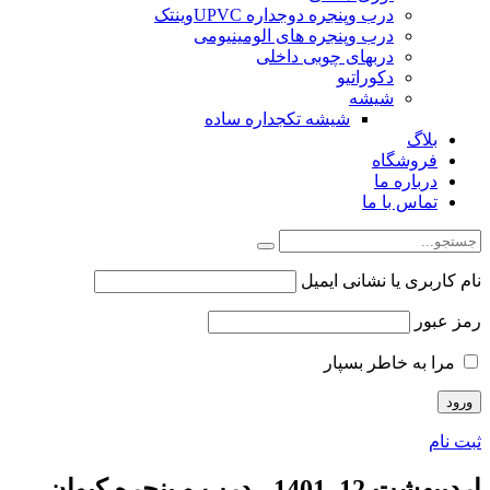
درب وپنجره دوجداره UPVCوینتک
درب وپنجره های الومینیومی
دربهای چوبی داخلی
دکوراتیو
شیشه
شیشه تکجداره ساده
بلاگ
فروشگاه
درباره ما
تماس با ما
نام کاربری یا نشانی ایمیل
رمز عبور
مرا به خاطر بسپار
ثبت نام
اردیبهشت 12, 1401 - درب و پنجره کیوان