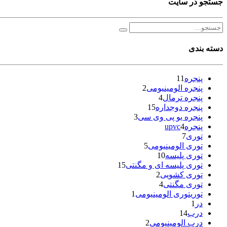
جستجو در سایت
دسته بندی
پنجره
11
پنجره الومینیومی
2
پنجره ترمال
4
پنجره دوجداره
15
پنجره یو پی وی سی
3
پنجرهupvc
4
توری
7
توری الومینیومی
5
توری پلیسه
10
توری پلیسه ای و مگنتی
15
توری کشویی
2
توری مگنتی
4
توریتوری الومینیومی
1
در
1
درب
14
درب الومینیومی
2