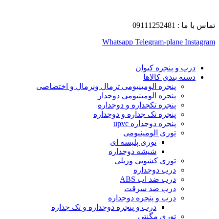
تماس با ما : 09111252481
Whatsapp
Telegram-plane
Instagram
درب و پنجره کیوان
دسته بندی کالاها
پنجره الومینیومی ترمال ونرمال و اختصاصی
پنجره الومینیومی دوجدار
پنجره تکجداره و دوجداره
پنجره تک جداره و دوجداره
پنجره دوجداره upvc
توری الومینیومی
توری پلیسه ای
شیشه دوجداره
توری کشویی وریلی
درب دوجداره
درب ضد اب ABS
درب ضد سرقت
درب و پنجره دوجداره
درب و پنجره دوجداره و تک جداره
توری مگنتی