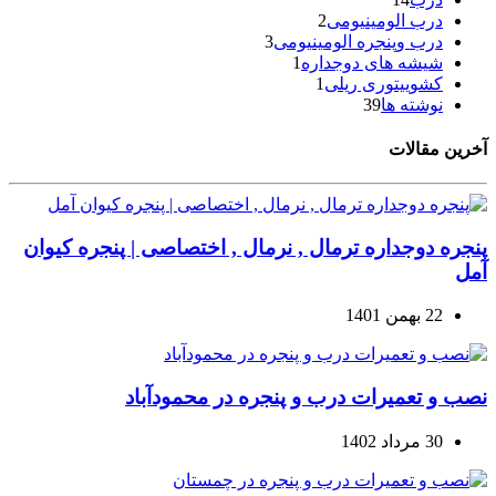
درب الومینیومی
2
درب وپنجره الومینیومی
3
شیشه های دوجداره
1
کشوییتوری ریلی
1
نوشته ها
39
آخرین مقالات
پنجره دوجداره ترمال , نرمال , اختصاصی | پنجره کیوان
آمل
22 بهمن 1401
نصب و تعمیرات درب و پنجره در محمودآباد
30 مرداد 1402