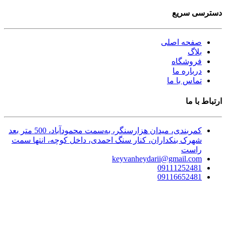
دسترسی سریع
صفحه اصلی
بلاگ
فروشگاه
درباره ما
تماس با ما
ارتباط با ما
کمربندی، میدان هزارسنگر، به‌سمت محمودآباد، 500 متر بعد
شهرک بنکداران، کنار سنگ احمدی، داخل کوچه، انتها سمت
راست
keyvanheydarii@gmail.com
09111252481
09116652481