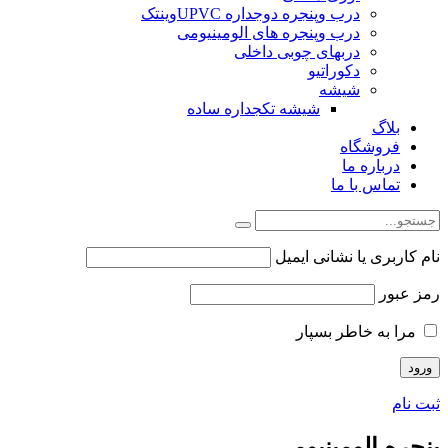
درب وپنجره دوجداره UPVCوینتک
درب وپنجره های الومینیومی
دربهای چوبی داخلی
دکوراتیو
شیشه
شیشه تکجداره ساده
بلاگ
فروشگاه
درباره ما
تماس با ما
نام کاربری یا نشانی ایمیل
رمز عبور
مرا به خاطر بسپار
ثبت نام
پنجره الومینیومی