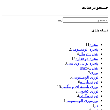
جستجو در سایت
دسته بندی
پنجره
11
پنجره الومینیومی
2
پنجره ترمال
4
پنجره دوجداره
15
پنجره یو پی وی سی
3
پنجرهupvc
4
توری
7
توری الومینیومی
5
توری پلیسه
10
توری پلیسه ای و مگنتی
15
توری کشویی
2
توری مگنتی
4
توریتوری الومینیومی
1
در
1
درب
14