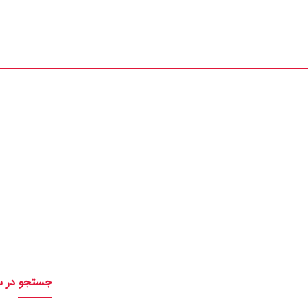
تماس با ما : 09111252481
تماس با ما
وییتوری ریلی
جستجو در 