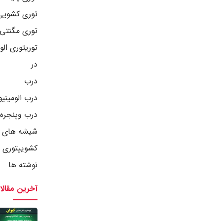
توری کشویی
توری مگنتی
توریتوری الو
در
درب
درب الومینی
درب وپنجره 
شیشه های د
کشوییتوری ر
نوشته ها
آخرین مقالا