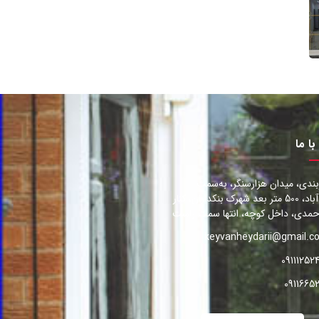
با ما
بندی، میدان هزارسنگر، به‌سمت
محمودآباد، 500 متر بعد شهرک بنکداران، کنار
مدی، داخل کوچه، انتها سمت راست
keyvanheydarii@gmail.c
09111252
0911665