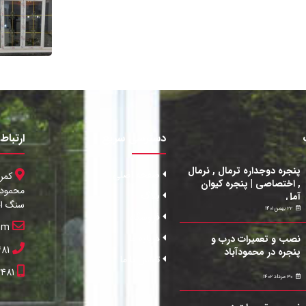
دسترسی سریع
ارتباط 
پنجره دوجداره ترمال , نرمال
صفحه اصلی
کمر
, اختصاصی | پنجره کیوان
بلاگ
آمل
سنگ اح
22 بهمن 1401
فروشگاه
om
درباره ما
نصب و تعمیرات درب و
481
پنجره در محمودآباد
تماس با ما
2481
30 مرداد 1402