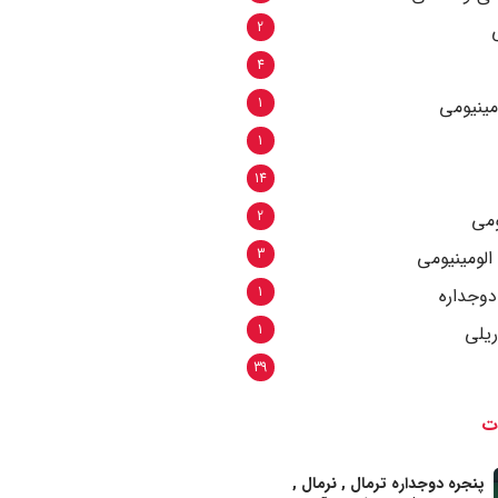
2
4
1
مینیومی
1
14
2
ومی
3
الومینیومی
1
وجداره
1
یلی
39
ت
پنجره دوجداره ترمال , نرمال ,