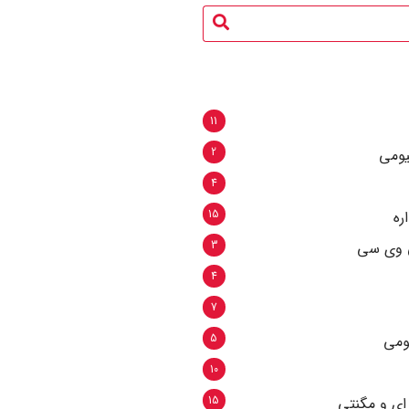
11
2
یومی
4
15
ره
3
ی وی سی
4
7
5
یومی
10
15
ای و مگنتی