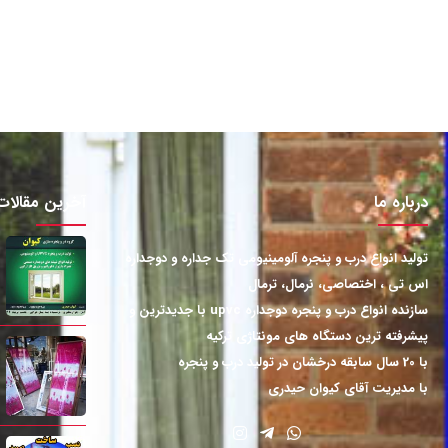
درباره ما
آخرین مقالات
تولید انواع درب و پنجره آلومینیومی تک جداره و دوجداره
اس تی ، اختصاصی، نرمال، ترمال
سازنده انواع درب و پنجره دوجداره upvc با جدیدترین و
پیشرفته ترین دستگاه های مونتاژی ترکیه
با 20 سال سابقه درخشان در تولید درب و پنجره
با مدیریت آقای کیوان حیدری