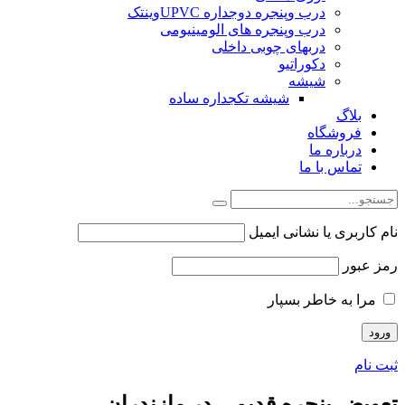
درب وپنجره دوجداره UPVCوینتک
درب وپنجره های الومینیومی
دربهای چوبی داخلی
دکوراتیو
شیشه
شیشه تکجداره ساده
بلاگ
فروشگاه
درباره ما
تماس با ما
نام کاربری یا نشانی ایمیل
رمز عبور
مرا به خاطر بسپار
ثبت نام
تعویض پنجره قدیمی در مازندران