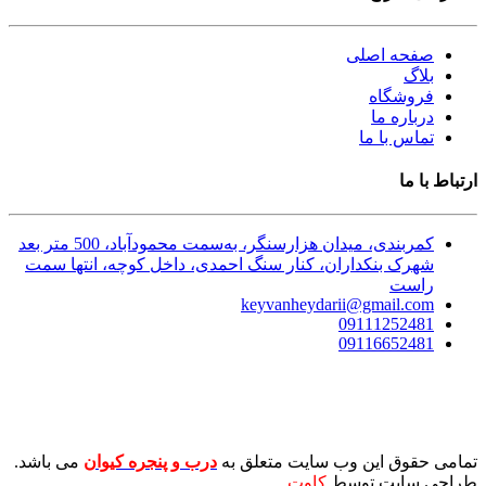
صفحه اصلی
بلاگ
فروشگاه
درباره ما
تماس با ما
ارتباط با ما
کمربندی، میدان هزارسنگر، به‌سمت محمودآباد، 500 متر بعد
شهرک بنکداران، کنار سنگ احمدی، داخل کوچه، انتها سمت
راست
keyvanheydarii@gmail.com
09111252481
09116652481
تمامی حقوق این وب سایت متعلق به
درب و پنجره کیوان
می باشد.
طراحی سایت توسط
کاوت