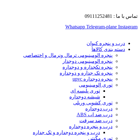
تماس با ما : 09111252481
Whatsapp
Telegram-plane
Instagram
درب و پنجره کیوان
دسته بندی کالاها
پنجره الومینیومی ترمال ونرمال و اختصاصی
پنجره الومینیومی دوجدار
پنجره تکجداره و دوجداره
پنجره تک جداره و دوجداره
پنجره دوجداره upvc
توری الومینیومی
توری پلیسه ای
شیشه دوجداره
توری کشویی وریلی
درب دوجداره
درب ضد اب ABS
درب ضد سرقت
درب و پنجره دوجداره
درب و پنجره دوجداره و تک جداره
توری مگنتی