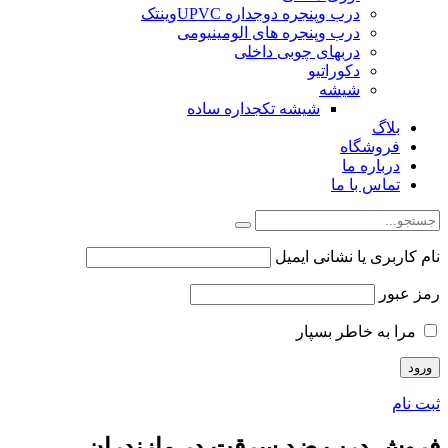
درب وپنجره دوجداره UPVCوینتک
درب وپنجره های الومینیومی
دربهای چوبی داخلی
دکوراتیو
شیشه
شیشه تکجداره ساده
بلاگ
فروشگاه
درباره ما
تماس با ما
نام کاربری یا نشانی ایمیل
رمز عبور
مرا به خاطر بسپار
ثبت نام
فروش درب ضد سرقت در مازندران