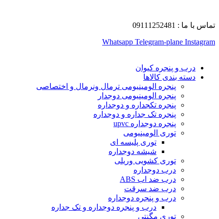
تماس با ما : 09111252481
Whatsapp
Telegram-plane
Instagram
درب و پنجره کیوان
دسته بندی کالاها
پنجره الومینیومی ترمال ونرمال و اختصاصی
پنجره الومینیومی دوجدار
پنجره تکجداره و دوجداره
پنجره تک جداره و دوجداره
پنجره دوجداره upvc
توری الومینیومی
توری پلیسه ای
شیشه دوجداره
توری کشویی وریلی
درب دوجداره
درب ضد اب ABS
درب ضد سرقت
درب و پنجره دوجداره
درب و پنجره دوجداره و تک جداره
توری مگنتی