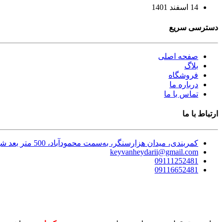
14 اسفند 1401
دسترسی سریع
صفحه اصلی
بلاگ
فروشگاه
درباره ما
تماس با ما
ارتباط با ما
کمربندی، میدان هزارسنگر، به‌سمت محمودآباد، 500 متر بعد شهرک بنکداران، کنار سنگ احمدی، داخل کوچه، انتها سمت راست
keyvanheydarii@gmail.com
09111252481
09116652481