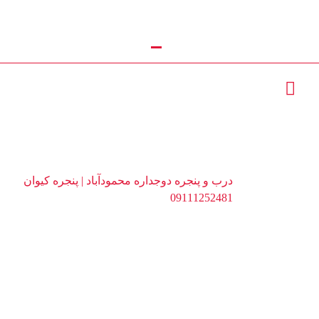
درب و پنجره دوجداره
تماس با ما : 09111252481
محمودآباد | پنجره کیوان
09111252481
محصولات
درب و پنجره دوجداره محمودآباد | پنجره کیوان
09111252481