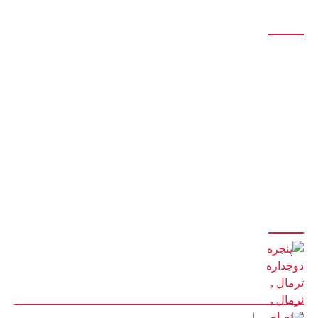
درباره ما
تولید انواع درب و پنجره آلومینیومی تک جداره و دوجداره اس تی ، اختصاصی،
نرمال، ترمال
سازنده انواع درب و پنجره دوجداره upvc با جدیدترین و پیشرفته ترین دستگاه
های مونتاژی ترکیه
با 20 سال سابقه درخشان در تولید درب و پنجره
با مدیریت آقای کیوان حیدری
آخرین مقالات
پنجره دوجداره ترمال , نرمال , اختصاصی | پنجره کیوان آمل
22 بهمن 1401