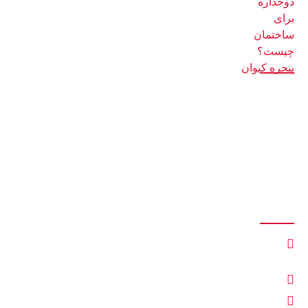
14 اسفند 1401
دسترسی سریع
صفحه اصلی
بلاگ
فروشگاه
درباره ما
تماس با ما
ارتباط با ما
کمربندی، میدان هزارسنگر، به‌سمت محمودآباد، 500 متر بعد شهرک
بنکداران، کنار سنگ احمدی، داخل کوچه، انتها سمت راست
keyvanheydarii@gmail.com
09111252481