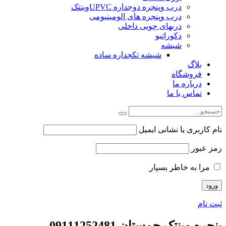
درب وپنجره دوجداره UPVCوینتک
درب وپنجره های الومینیومی
دربهای چوبی داخلی
دکوراتیو
شیشه
شیشه تکجداره ساده
بلاگ
فروشگاه
درباره ما
تماس با ما
نام کاربری یا نشانی ایمیل
رمز عبور
مرا به خاطر بسپار
ثبت نام
پنجره وینتک چمستان 09111252481