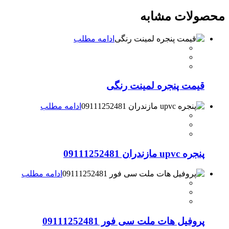
محصولات مشابه
ادامه مطلب
قیمت پنجره لمینت رنگی
ادامه مطلب
پنجره upvc مازندران 09111252481
ادامه مطلب
پروفیل هات ملت سی فور 09111252481