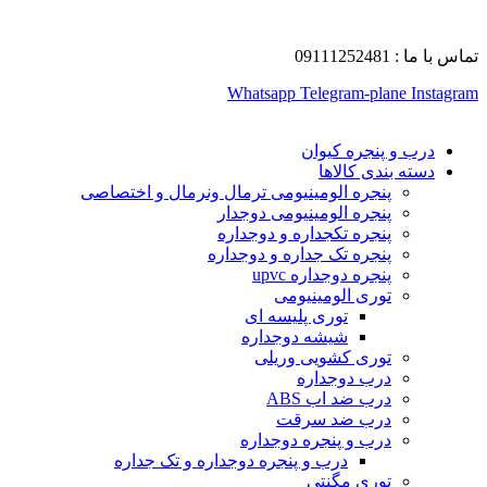
تماس با ما : 09111252481
Whatsapp
Telegram-plane
Instagram
درب و پنجره کیوان
دسته بندی کالاها
پنجره الومینیومی ترمال ونرمال و اختصاصی
پنجره الومینیومی دوجدار
پنجره تکجداره و دوجداره
پنجره تک جداره و دوجداره
پنجره دوجداره upvc
توری الومینیومی
توری پلیسه ای
شیشه دوجداره
توری کشویی وریلی
درب دوجداره
درب ضد اب ABS
درب ضد سرقت
درب و پنجره دوجداره
درب و پنجره دوجداره و تک جداره
توری مگنتی