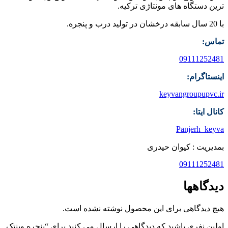
ترین دستگاه های مونتاژی ترکیه.
با 20 سال سابقه درخشان در تولید درب و پنجره.
تماس:
09111252481
اینستاگرام:
keyvangroupupvc.ir
کانال ایتا:
Panjerh_keyva
بمدیریت : کیوان حیدری
09111252481
دیدگاهها
هیچ دیدگاهی برای این محصول نوشته نشده است.
اولین نفری باشید که دیدگاهی را ارسال می کنید برای “پنجره وینتک