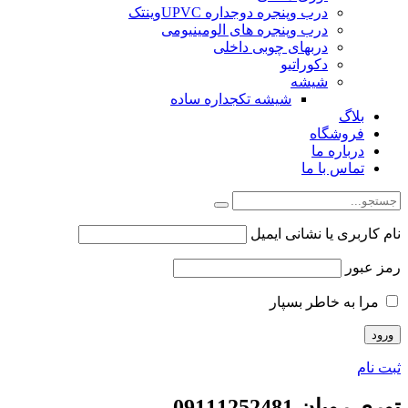
درب وپنجره دوجداره UPVCوینتک
درب وپنجره های الومینیومی
دربهای چوبی داخلی
دکوراتیو
شیشه
شیشه تکجداره ساده
بلاگ
فروشگاه
درباره ما
تماس با ما
نام کاربری یا نشانی ایمیل
رمز عبور
مرا به خاطر بسپار
ثبت نام
توری رویان 09111252481