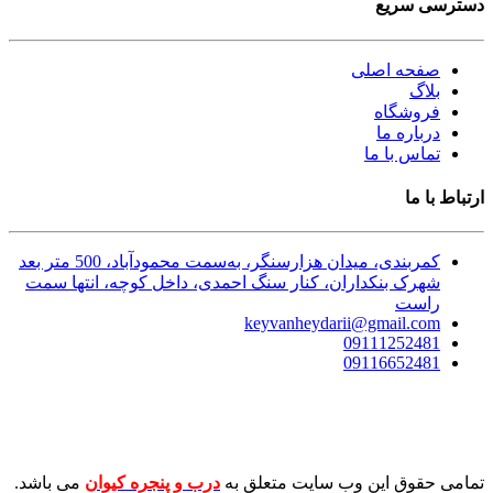
دسترسی سریع
صفحه اصلی
بلاگ
فروشگاه
درباره ما
تماس با ما
ارتباط با ما
کمربندی، میدان هزارسنگر، به‌سمت محمودآباد، 500 متر بعد
شهرک بنکداران، کنار سنگ احمدی، داخل کوچه، انتها سمت
راست
keyvanheydarii@gmail.com
09111252481
09116652481
تمامی حقوق این وب سایت متعلق به
درب و پنجره کیوان
می باشد.