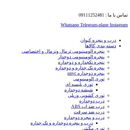
تماس با ما : 09111252481
Whatsapp
Telegram-plane
Instagram
درب و پنجره کیوان
دسته بندی کالاها
پنجره الومینیومی ترمال ونرمال و اختصاصی
پنجره الومینیومی دوجدار
پنجره تکجداره و دوجداره
پنجره تک جداره و دوجداره
پنجره دوجداره upvc
توری الومینیومی
توری پلیسه ای
شیشه دوجداره
توری کشویی وریلی
درب دوجداره
درب ضد اب ABS
درب ضد سرقت
درب و پنجره دوجداره
درب و پنجره دوجداره و تک جداره
توری مگنتی