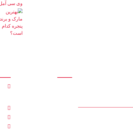
دسترسی سریع
ارتباط 
پنجره دوجداره ترمال , نرمال
صفحه اصلی
کمرب
, اختصاصی | پنجره کیوان
بلاگ
آمل
سنگ اح
22 بهمن 1401
فروشگاه
.com
درباره ما
نصب و تعمیرات درب و
2481
پنجره در محمودآباد
تماس با ما
2481
30 مرداد 1402