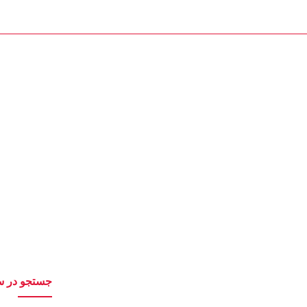
تماس با ما : 09111252481
تماس با ما
یدی در و پنجره
جستجو در س