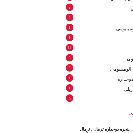
2
4
1
ومینیومی
1
14
2
ومی
3
الومینیومی
1
وجداره
1
ریلی
39
ت
پنجره دوجداره ترمال , نرمال ,