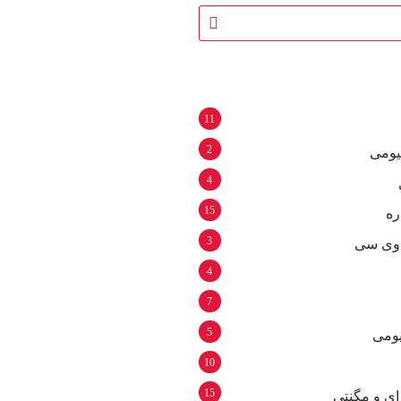
11
2
نیومی
4
15
ره
3
 وی سی
4
7
5
یومی
10
15
ای و مگنتی