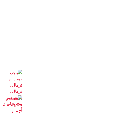
درباره ما
آخرین مقالات
تولید انواع درب و پنجره آلومینیومی تک جداره و دوجداره اس
تی ، اختصاصی، نرمال، ترمال
سازنده انواع درب و پنجره دوجداره upvc با جدیدترین و
پیشرفته ترین دستگاه های مونتاژی ترکیه
با 20 سال سابقه درخشان در تولید درب و پنجره
با مدیریت آقای کیوان حیدری