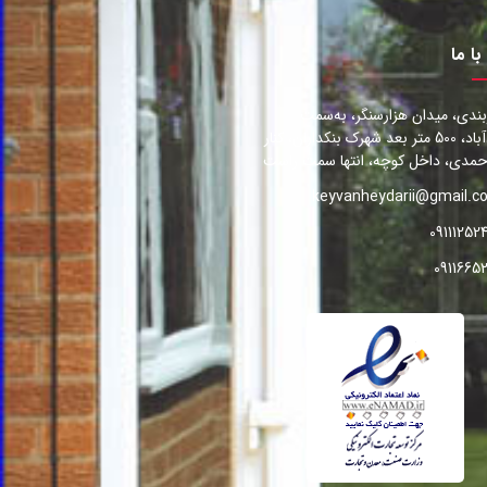
با ما
بندی، میدان هزارسنگر، به‌سمت
محمودآباد، 500 متر بعد شهرک بنکداران، کنار
مدی، داخل کوچه، انتها سمت راست
keyvanheydarii@gmail.c
09111252
0911665