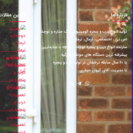
درباره ما
آخرین مقالات
تولید انواع درب و پنجره آلومینیومی تک جداره و دوجداره
اس تی ، اختصاصی، نرمال، ترمال
سازنده انواع درب و پنجره دوجداره upvc با جدیدترین و
پیشرفته ترین دستگاه های مونتاژی ترکیه
با 20 سال سابقه درخشان در تولید درب و پنجره
با مدیریت آقای کیوان حیدری