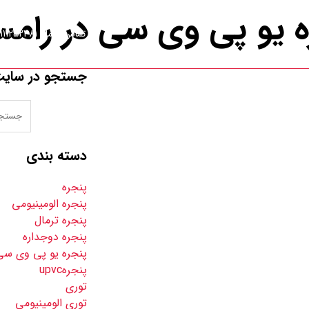
ه یو پی وی سی در رامس
تماس با ما : 09111252481
جستجو در سای
تماس با ما
دسته بندی
پنجره
پنجره الومینیومی
پنجره ترمال
پنجره دوجداره
پنجره یو پی وی سی
پنجرهupvc
توری
توری الومینیومی