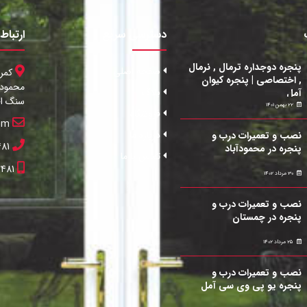
دسترسی سریع
ارتباط 
پنجره دوجداره ترمال , نرمال
صفحه اصلی
کمر
, اختصاصی | پنجره کیوان
بلاگ
آمل
سنگ اح
22 بهمن 1401
فروشگاه
om
درباره ما
نصب و تعمیرات درب و
481
پنجره در محمودآباد
تماس با ما
2481
30 مرداد 1402
نصب و تعمیرات درب و
پنجره در چمستان
25 مرداد 1402
نصب و تعمیرات درب و
پنجره یو پی وی سی آمل