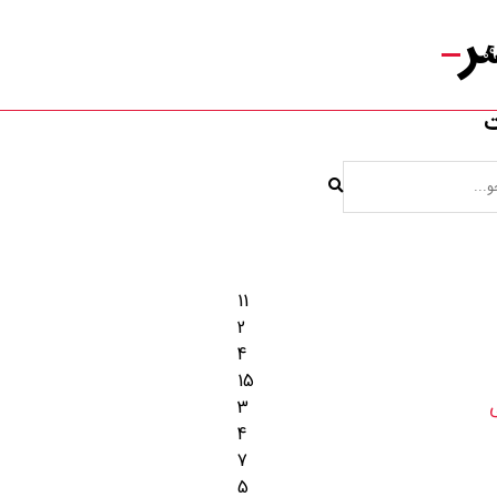
ر
ت
11
2
4
15
3
4
7
5