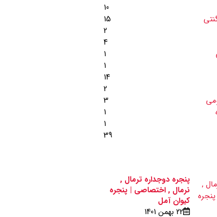
10
نتی
15
2
4
1
1
14
2
ومی
3
1
1
39
پنجره دوجداره ترمال ,
نرمال , اختصاصی | پنجره
کیوان آمل
22 بهمن 1401