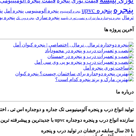
قیمت توری پنجره
قیمت پنجره آلومینیومی
پنجره
پنجره upvc
پن
پنجره آلومینیومی
پنجره آمل
پنجره آلومینیوم
ترمال
پنجره سازی
پنجره ی
پنجره دوجداره مازندران و نصب توری پلیسه
پنجره وین تک
آخرین پروژه ها
درباره ما
تولید انواع درب و پنجره آلومینیومی تک جداره و دوجداره اس تی ، ا
سازنده انواع درب و پنجره دوجداره upvc با جدیدترین و پیشرفته ترین دستگاه های مونتاژی ترکیه
با 20 سال سابقه درخشان در تولید درب و پنجره