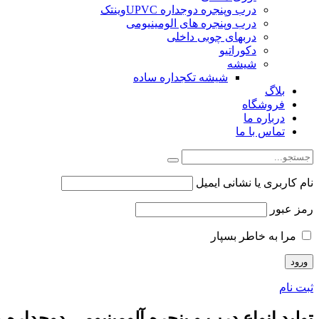
درب وپنجره دوجداره UPVCوینتک
درب وپنجره های الومینیومی
دربهای چوبی داخلی
دکوراتیو
شیشه
شیشه تکجداره ساده
بلاگ
فروشگاه
درباره ما
تماس با ما
نام کاربری یا نشانی ایمیل
رمز عبور
مرا به خاطر بسپار
ثبت نام
تولید انواع درب و پنجره آلومینیومی دوجداره 