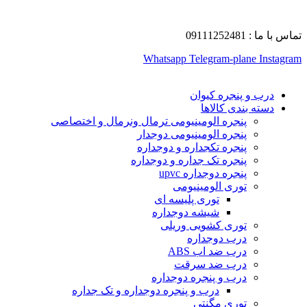
تماس با ما : 09111252481
Whatsapp
Telegram-plane
Instagram
درب و پنجره کیوان
دسته بندی کالاها
پنجره الومینیومی ترمال ونرمال و اختصاصی
پنجره الومینیومی دوجدار
پنجره تکجداره و دوجداره
پنجره تک جداره و دوجداره
پنجره دوجداره upvc
توری الومینیومی
توری پلیسه ای
شیشه دوجداره
توری کشویی وریلی
درب دوجداره
درب ضد اب ABS
درب ضد سرقت
درب و پنجره دوجداره
درب و پنجره دوجداره و تک جداره
توری مگنتی