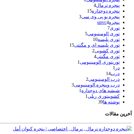
پنجره ترمال
4
پنجره دوجداره
15
پنجره یو پی وی سی
3
پنجرهupvc
4
توری
7
توری الومینیومی
5
توری پلیسه
10
توری پلیسه ای و مگنتی
15
توری کشویی
2
توری مگنتی
4
توریتوری الومینیومی
1
در
1
درب
14
درب الومینیومی
2
درب وپنجره الومینیومی
3
شیشه های دوجداره
1
کشوییتوری ریلی
1
نوشته ها
39
آخرین مقالات