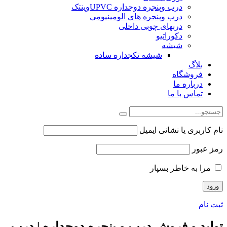
درب وپنجره دوجداره UPVCوینتک
درب وپنجره های الومینیومی
دربهای چوبی داخلی
دکوراتیو
شیشه
شیشه تکجداره ساده
بلاگ
فروشگاه
درباره ما
تماس با ما
نام کاربری یا نشانی ایمیل
رمز عبور
مرا به خاطر بسپار
ثبت نام
تولید و فروش درب و پنجره دوجداره | درب