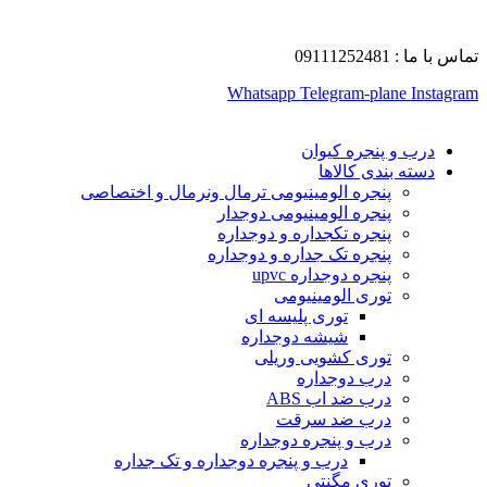
تماس با ما : 09111252481
Whatsapp
Telegram-plane
Instagram
درب و پنجره کیوان
دسته بندی کالاها
پنجره الومینیومی ترمال ونرمال و اختصاصی
پنجره الومینیومی دوجدار
پنجره تکجداره و دوجداره
پنجره تک جداره و دوجداره
پنجره دوجداره upvc
توری الومینیومی
توری پلیسه ای
شیشه دوجداره
توری کشویی وریلی
درب دوجداره
درب ضد اب ABS
درب ضد سرقت
درب و پنجره دوجداره
درب و پنجره دوجداره و تک جداره
توری مگنتی