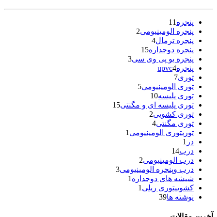
پنجره
11
پنجره الومینیومی
2
پنجره ترمال
4
پنجره دوجداره
15
پنجره یو پی وی سی
3
پنجرهupvc
4
توری
7
توری الومینیومی
5
توری پلیسه
10
توری پلیسه ای و مگنتی
15
توری کشویی
2
توری مگنتی
4
توریتوری الومینیومی
1
در
1
درب
14
درب الومینیومی
2
درب وپنجره الومینیومی
3
شیشه های دوجداره
1
کشوییتوری ریلی
1
نوشته ها
39
آخرین مقالات