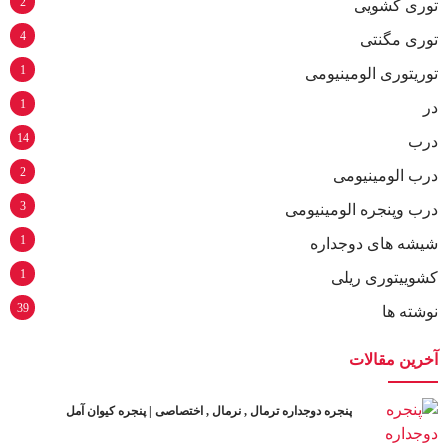
2
توری کشویی
4
توری مگنتی
1
توریتوری الومینیومی
1
در
14
درب
2
درب الومینیومی
3
درب وپنجره الومینیومی
1
شیشه های دوجداره
1
کشوییتوری ریلی
39
نوشته ها
آخرین مقالات
پنجره دوجداره ترمال , نرمال , اختصاصی | پنجره کیوان آمل