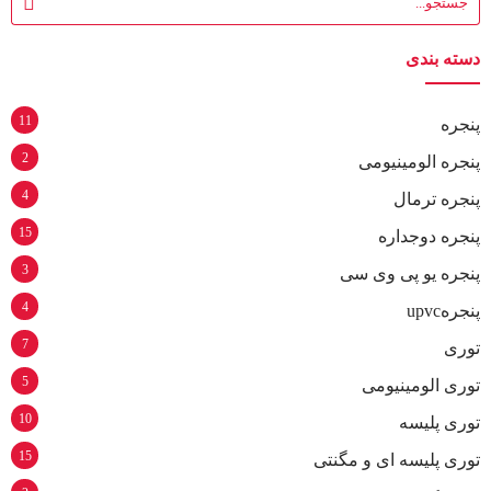
دسته بندی
11
پنجره
2
پنجره الومینیومی
4
پنجره ترمال
15
پنجره دوجداره
3
پنجره یو پی وی سی
4
پنجرهupvc
7
توری
5
توری الومینیومی
10
توری پلیسه
15
توری پلیسه ای و مگنتی