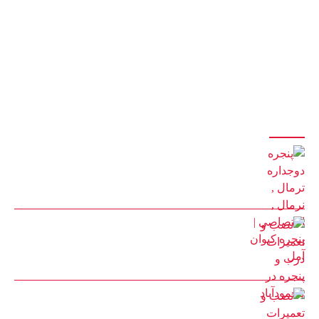
های مونتاژی ترکیه
با 20 سال سابقه درخشان در تولید درب و پنجره
با مدیریت آقای کیوان حیدری
آخرین مقالات
پنجره دوجداره ترمال , نرمال , اختصاصی | پنجره کیوان آمل
22 بهمن 1401
نصب و تعمیرات درب و پنجره در محمودآباد
30 مرداد 1402
نصب و تعمیرات درب و پنجره در چمستان