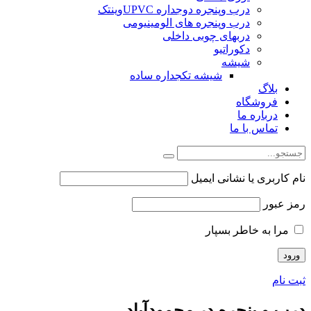
درب وپنجره دوجداره UPVCوینتک
درب وپنجره های الومینیومی
دربهای چوبی داخلی
دکوراتیو
شیشه
شیشه تکجداره ساده
بلاگ
فروشگاه
درباره ما
تماس با ما
نام کاربری یا نشانی ایمیل
رمز عبور
مرا به خاطر بسپار
ثبت نام
درب و پنجره در محمودآباد