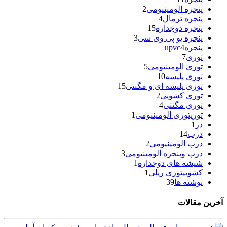
پنجره الومینیومی
2
پنجره ترمال
4
پنجره دوجداره
15
پنجره یو پی وی سی
3
پنجرهupvc
4
توری
7
توری الومینیومی
5
توری پلیسه
10
توری پلیسه ای و مگنتی
15
توری کشویی
2
توری مگنتی
4
توریتوری الومینیومی
1
در
1
درب
14
درب الومینیومی
2
درب وپنجره الومینیومی
3
شیشه های دوجداره
1
کشوییتوری ریلی
1
نوشته ها
39
آخرین مقالات