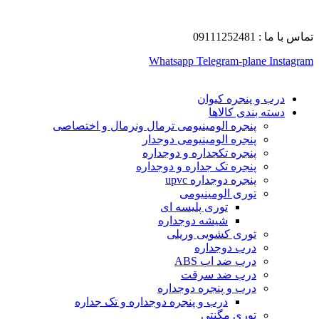
تماس با ما : 09111252481
Whatsapp
Telegram-plane
Instagram
درب و پنجره کیوان
دسته بندی کالاها
پنجره الومینیومی ترمال ونرمال و اختصاصی
پنجره الومینیومی دوجدار
پنجره تکجداره و دوجداره
پنجره تک جداره و دوجداره
پنجره دوجداره upvc
توری الومینیومی
توری پلیسه ای
شیشه دوجداره
توری کشویی وریلی
درب دوجداره
درب ضد اب ABS
درب ضد سرقت
درب و پنجره دوجداره
درب و پنجره دوجداره و تک جداره
توری مگنتی