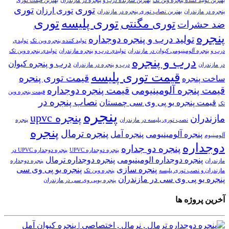
بهترین تولید کننده پنجره وین تک
بهترین سازنده درب و پنجره در مازندران
بهترین قیمت توری
توری
توری
توری ارزان
پنجره در مازندران
بهترین نصاب توری پنجره در مازندران
توری پلیسه
توری
توری مگنتی
ضد حشرات
پنجره
تولید درب و پنجره دوجداره
تولید کننده پنجره وین تک
تولیدی
درب و پنجره آلومینیومی کیوان در مازندران
تولیدی درب و پنجره مازندران
تولیدی پنجره وین تک
درب و پنجره
درب و پنجره کیوان
در مازندران
درب و پنجره در مازندران
قیمت توری پلیسه
قیمت توری پنجره
ساخت پنجره
قیمت پنجره آلومینیومی
قیمت پنجره دوجداره
قیمت پنجره وین
نصاب پنجره در
قیمت پنجره یو پی وی سی چمستان
تک
پنجره
پنجره upvc
مازندران
نصب توری پلیسه در مازندران
پنجره
پنجره
پنجره ترمال
پنجره آلومینیومی
پنجره آمل
آلومینیوم
دوجداره
پنجره دو جداره
پنجره دوجداره UPVC
پنجره دوجداره UPVC در
پنجره دوجداره الومینیومی
پنجره دوجداره ترمال
مازندران
پنجره دوجداره
پنجره سازی
پنجره یو پی وی سی
مازندران و نصب توری پلیسه
پنجره وین تک
پنجره یو پی وی سی در مازندران
پنجره یوپی وی سی در مازندران
آخرین پروژه ها